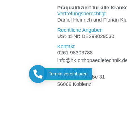
Präqualifiziert für alle Kran
Vertretungsberechtigt
Daniel Heinrich und Florian K
Rechtliche Angaben
USt-Id-Nr: DE299029530
Kontakt
0261 98303788
info@hk-orthopaedietechnik.d
Filiale Koblenz
Termin vereinbaren
Stegemannstraße 31
56068 Koblenz
Öffnungszeiten
Montag bis Freitag 9:00-18:00
Weitere Termine nach Vereinb